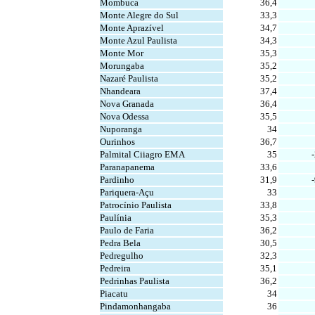
Mombuca
36,4
Monte Alegre do Sul
33,3
Monte Aprazível
34,7
Monte Azul Paulista
34,3
Monte Mor
35,3
Morungaba
35,2
Nazaré Paulista
35,2
Nhandeara
37,4
Nova Granada
36,4
Nova Odessa
35,5
Nuporanga
34
Ourinhos
36,7
Palmital Ciiagro EMA
35
Paranapanema
33,6
Pardinho
31,9
Pariquera-Açu
33
Patrocínio Paulista
33,8
Paulínia
35,3
Paulo de Faria
36,2
Pedra Bela
30,5
Pedregulho
32,3
Pedreira
35,1
Pedrinhas Paulista
36,2
Piacatu
34
Pindamonhangaba
36